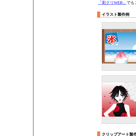
「彩クリWEB」
でも
イラスト製作例
クリップアート製