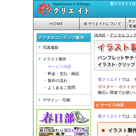
彩クリエイトは
HOME
>
デジタルコン
写真撮影
イラスト製作
・ サービス内容
・ 料金・支払・納品
彩クリエイト
では、
・ 製作の流れ
ポスター
・
ポストカ
・ よくあるご質問
幅広い用途でお使い
デザイン・印刷
サービス内容
彩クリエイト
では、
イラスト製