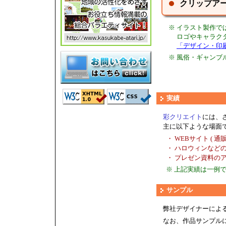
クリップア
※ イラスト製作
ロゴやキャラク
「デザイン・印
※ 風俗・ギャン
実績
彩クリエイト
には、
主に以下ような場面
・ WEBサイト ( 
・ ハロウィンなど
・ プレゼン資料の
※ 上記実績は一例
サンプル
弊社デザイナーによ
なお、作品サンプル